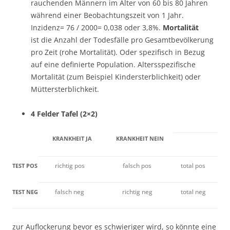
rauchenden Männern im Alter von 60 bis 80 Jahren
während einer Beobachtungszeit von 1 Jahr.
Inzidenz= 76 / 2000= 0,038 oder 3,8%.
Mortalität
ist die Anzahl der Todesfälle pro Gesamtbevölkerung
pro Zeit (rohe Mortalität). Oder spezifisch in Bezug
auf eine definierte Population. Altersspezifische
Mortalität (zum Beispiel Kindersterblichkeit) oder
Müttersterblichkeit.
4 Felder Tafel (2×2)
KRANKHEIT JA
KRANKHEIT NEIN
richtig pos
falsch pos
total pos
TEST POS
falsch neg
richtig neg
total neg
TEST NEG
zur Auflockerung bevor es schwieriger wird, so könnte eine