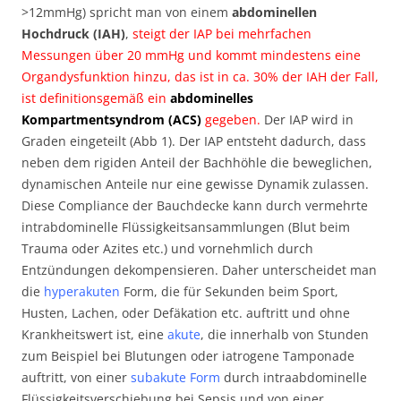
>12mmHg) spricht man von einem
abdominellen
Hochdruck (IAH)
,
steigt der IAP bei mehrfachen
Messungen über 20 mmHg und kommt mindestens eine
Organdysfunktion hinzu, das ist in ca. 30% der IAH der Fall,
ist definitionsgemäß ein
abdominelles
Kompartmentsyndrom (ACS)
gegeben.
Der IAP wird in
Graden eingeteilt (Abb 1). Der IAP entsteht dadurch, dass
neben dem rigiden Anteil der Bachhöhle die beweglichen,
dynamischen Anteile nur eine gewisse Dynamik zulassen.
Diese Compliance der Bauchdecke kann durch vermehrte
intrabdominelle Flüssigkeitsansammlungen (Blut beim
Trauma oder Azites etc.) und vornehmlich durch
Entzündungen dekompensieren. Daher unterscheidet man
die
hyperakuten
Form, die für Sekunden beim Sport,
Husten, Lachen, oder Defäkation etc. auftritt und ohne
Krankheitswert ist, eine
akute
, die innerhalb von Stunden
zum Beispiel bei Blutungen oder iatrogene Tamponade
auftritt, von einer
subakute Form
durch intraabdominelle
Flüssigkeitsverschiebung bei Sepsis und von einer