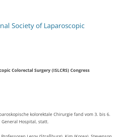
nal Society of Laparoscopic
copic Colorectal Surgery (ISLCRS) Congress
paroskopische kolorektale Chirurgie fand vom 3. bis 6.
eneral Hospital, statt.
Professoren Leroy (Straßburg), Kim (Korea), Stevenson