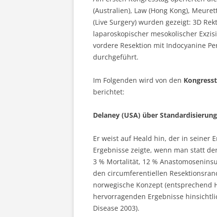
(Australien), Law (Hong Kong), Meurett
(Live Surgery) wurden gezeigt: 3D Rek
laparoskopischer mesokolischer Exzisi
vordere Resektion mit Indocyanine Per
durchgeführt.
Im Folgenden wird von den
Kongresst
berichtet:
Delaney (USA) über Standardisierun
Er weist auf Heald hin, der in seiner 
Ergebnisse zeigte, wenn man statt d
3 % Mortalität, 12 % Anastomoseninsuf
den circumferentiellen Resektionsrand
norwegische Konzept (entsprechend H
hervorragenden Ergebnisse hinsichtlich
Disease 2003).