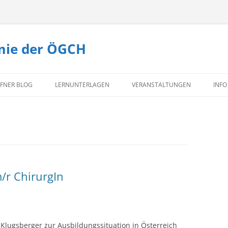
mie der ÖGCH
Zum
Inhalt
FNER BLOG
LERNUNTERLAGEN
VERANSTALTUNGEN
INFO
springen
TEXTBUCH CHIRURGIE
TE
MI
KO
IM
/r ChirurgIn
 Klugsberger zur Ausbildungssituation in Österreich