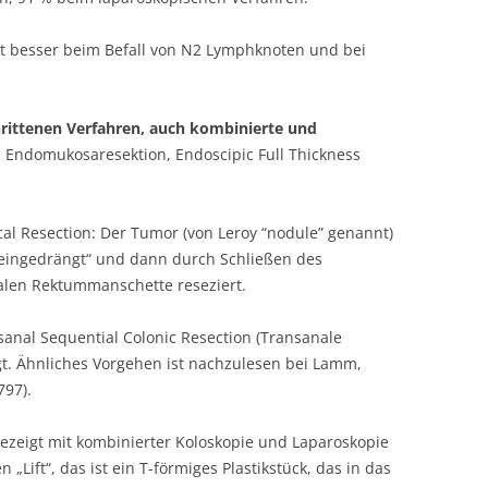
ist besser beim Befall von N2 Lymphknoten und bei
chrittenen Verfahren, auch kombinierte und
, Endomukosaresektion, Endoscipic Full Thickness
l Resection: Der Tumor (von Leroy “nodule” genannt)
neingedrängt“ und dann durch Schließen des
alen Rektummanschette reseziert.
sanal Sequential Colonic Resection (Transanale
gt. Ähnliches Vorgehen ist nachzulesen bei Lamm,
797).
ezeigt mit kombinierter Koloskopie und Laparoskopie
Lift“, das ist ein T-förmiges Plastikstück, das in das