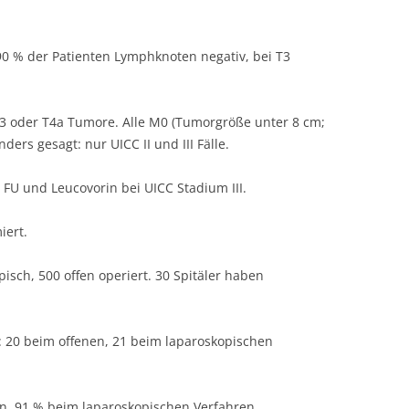
0 % der Patienten Lymphknoten negativ, bei T3
 oder T4a Tumore. Alle M0 (Tumorgröße unter 8 cm;
nders gesagt: nur UICC II und III Fälle.
 FU und Leucovorin bei UICC Stadium III.
iert.
pisch, 500 offen operiert. 30 Spitäler haben
: 20 beim offenen, 21 beim laparoskopischen
n, 91 % beim laparoskopischen Verfahren.