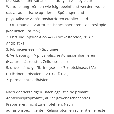
Die Stadien der Adhäsionsbildung, in Analogie zur
Wundheilung, können wie folgt beeinflusst werden, wobei
das atraumatische operieren, Spülungen und
physikalische Adhäsionsbarrieren etabliert sind.
1. OP-Trauma —> atraumatisches operieren, Laparoskopie
(Reduktion um 25%)
2. Entzündungsreaktion —> (Kortikosteroide, NSAR,
Antibiatika)
3. Fibrinogenese —> Spülungen
4. Verklebung —> physikalische Adhäsiosnbarrieren
(Hyaluronsäureester, Zellulose, u.a.)
5. unvollständige Fibrinolyse —> (Streptokinase, tPA)
6. Fibrinorganisation —> (TGF-ß u.a.)
7. permanente Adhäsion
Nach der derzeitigen Datenlage ist eine primäre
Adhäsionsprophylaxe, außer gewebeschonendes
Präparieren, nicht zu empfehlen. Nach
adhäsionsbedingenten Relaparotomien scheint eine feste