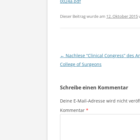
0024a.pdf
Dieser Beitrag wurde am
12. Oktober 2015
Beitragsnavigation
←
Nachlese “Clinical Congress” des A
College of Surgeons
Schreibe einen Kommentar
Deine E-Mail-Adresse wird nicht veröff
Kommentar
*