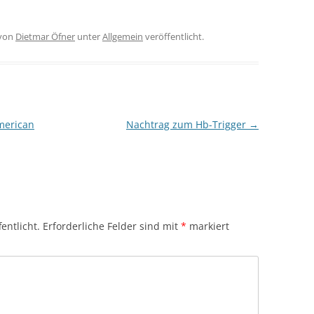
von
Dietmar Öfner
unter
Allgemein
veröffentlicht.
merican
Nachtrag zum Hb-Trigger
→
entlicht.
Erforderliche Felder sind mit
*
markiert