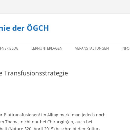
mie der ÖGCH
Zum
Inhalt
FNER BLOG
LERNUNTERLAGEN
VERANSTALTUNGEN
INFO
springen
TEXTBUCH CHIRURGIE
TE
e Transfusionsstrategie
MI
KO
IM
ür Bluttransfusionen!
Im Alltag merkt man jedoch noch
 Thema, nicht nur bei Chirurg(in)en, auch bei
beit (Nature 520, April 2015) beschreibt den Kultur-