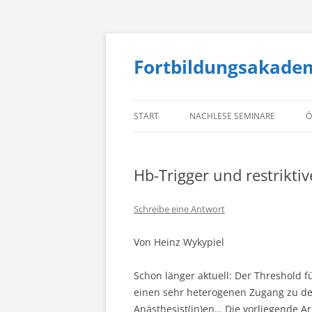
Fortbildungsakade
START
NACHLESE SEMINARE
Ö
Hb-Trigger und restriktiv
Schreibe eine Antwort
Von Heinz Wykypiel
Schon länger aktuell: Der Threshold f
einen sehr heterogenen Zugang zu dem
Anästhesist(in)en…
Die vorliegende Ar