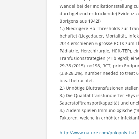
Wandel bei der Indikationsstellung zur
durchgehend erdrückende) Evidenz z
übrigens aus 1942!)
1.) Niedrigere Hb-Thresholds zur Tr
behaftet (Liegedauer, Mortalität, In
2014 erschienen 6 grosse RCTs zum T
Pädiatrie, Herzchirurgie, Hüft-TEP), e
Tranfusionsstrategien (<Hb 9g/dl) ein
29-38 (2015), n=198, RCT, prim.Endpun
(3,8-28,2%), number needed to treat 6,
ideal betrachtet.
2.) Unnötige Bluttransfusionen stelle
3.) Die Qualität transfundierter ERys is
Sauerstofftransportkapazität und un
4.) Zudem spielen Immunologische (“Bl
Faktoren, welche in erhöhter Infektan
http://www.nature.com/polopoly_fs/