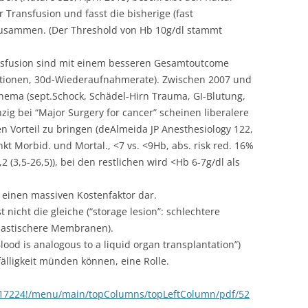
 Transfusion und fasst die bisherige (fast
usammen. (Der Threshold von Hb 10g/dl stammt
ansfusion sind mit einem besseren Gesamtoutcome
fektionen, 30d-Wiederaufnahmerate). Zwischen 2007 und
hema (sept.Schock, Schädel-Hirn Trauma, GI-Blutung,
inzig bei “Major Surgery for cancer” scheinen liberalere
en Vorteil zu bringen (deAlmeida JP Anesthesiology 122,
kt Morbid. und Mortal., <7 vs. <9Hb, abs. risk red. 16%
2 (3,5-26,5)), bei den restlichen wird <Hb 6-7g/dl als
n einen massiven Kostenfaktor dar.
t nicht die gleiche (“storage lesion”: schlechtere
elastischere Membranen).
ood is analogous to a liquid organ transplantation”)
fälligkeit münden können, eine Rolle.
1.17224!/menu/main/topColumns/topLeftColumn/pdf/52