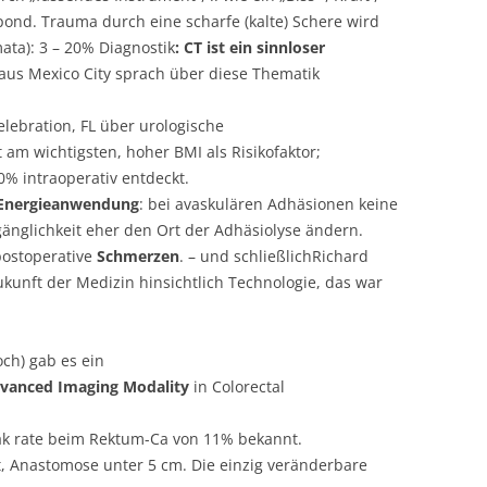
lopond. Trauma durch eine scharfe (kalte) Schere wird
mata): 3 – 20% Diagnostik
: CT ist ein sinnloser
aus Mexico City sprach über diese Thematik
lebration, FL über urologische
st am wichtigsten, hoher BMI als Risikofaktor;
% intraoperativ entdeckt.
Energieanwendung
: bei avaskulären Adhäsionen keine
änglichkeit eher den Ort der Adhäsiolyse ändern.
postoperative
Schmerzen
. – und schließlichRichard
ukunft der Medizin hinsichtlich Technologie, das war
ch) gab es ein
vanced
Imaging Modality
in Colorectal
eak rate beim Rektum-Ca von 11% bekannt.
t, Anastomose unter 5 cm. Die einzig veränderbare