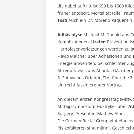
die dabei auftritt ist 650 bis 1500 Ki
früher entdeckt. Mortalität (alle Trau
Test!
Auch ein Dr. Moreno-Paquentin 
Adhäsiolyse
Michael McDonald aus Ce
Komplikationen,
Ureter
: Prävention i
Harnblasenverletzungen werden zu 80
Flavio Malcher über Adhäsionen und
Energie anwenden, bei schlechter Zug
Alfredo Nieves aus Atlanta, GA, über 
S. Satava aus Orlando,FLA, über die Z
ein recht faszinierender Vortrag.
An diesem ersten Kongresstag (Mittwo
Mittagssymposium Fa.Stryker über
Ad
Surgery, Presenter: Mathew Albert.
Die German Rectal Group gibt eine l
Risikofaktoren sind männl. Geschlech