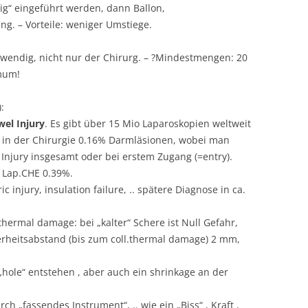
tig“ eingeführt werden, dann Ballon,
g. – Vorteile: weniger Umstiege.
twendig, nicht nur der Chirurg. – ?Mindestmengen: 20
imum!
:
wel
Injury
. Es gibt über 15 Mio Laparoskopien weltweit
%, in der Chirurgie 0.16% Darmläsionen, wobei man
Injury insgesamt oder bei erstem Zugang (=entry).
r Lap.CHE 0.39%.
injury, insulation failure, .. spätere Diagnose in ca.
thermal damage: bei „kalter“ Schere ist Null Gefahr,
herheitsabstand (bis zum coll.thermal damage) 2 mm,
hole“ entstehen , aber auch ein shrinkage an der
 „fassendes Instrument“, .. wie ein „Biss“ , Kraft ,