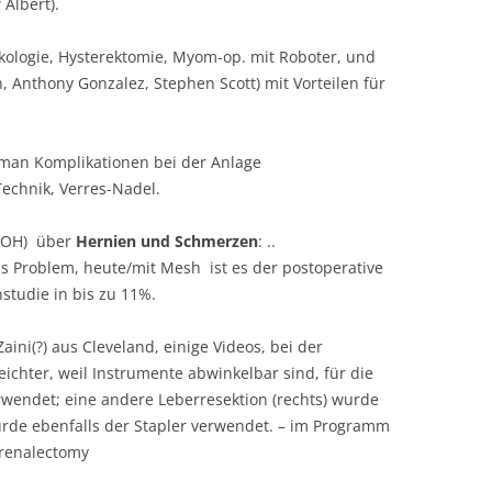
Albert).
kologie, Hysterektomie, Myom-op. mit Roboter, und
n, Anthony Gonzalez, Stephen Scott) mit Vorteilen für
 man Komplikationen bei der Anlage
Technik, Verres-Nadel.
d,OH) über
Hernien und Schmerzen
: ..
s Problem, heute/mit Mesh ist es der postoperative
tudie in bis zu 11%.
aini(?) aus Cleveland, einige Videos, bei der
eichter, weil Instrumente abwinkelbar sind, für die
rwendet; eine andere Leberresektion (rechts) wurde
urde ebenfalls der Stapler verwendet. – im Programm
drenalectomy