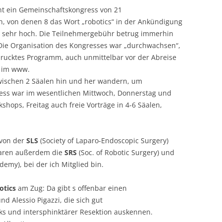
nt ein Gemeinschaftskongress von 21
n, von denen 8 das Wort „robotics“ in der Ankündigung
 sehr hoch. Die Teilnehmergebühr betrug immerhin
. Die Organisation des Kongresses war „durchwachsen“,
drucktes Programm, auch unmittelbar vor der Abreise
m im www.
ischen 2 Säalen hin und her wandern, um
ess war im wesentlichen Mittwoch, Donnerstag und
shops, Freitag auch freie Vorträge in 4-6 Säalen,
.
 von der
SLS
(Society of Laparo-Endoscopic Surgery)
waren außerdem die
SRS
(Soc. of Robotic Surgery) und
emy), bei der ich Mitglied bin.
otics
am Zug: Da gibt s offenbar einen
d Alessio Pigazzi, die sich gut
nks und intersphinktärer Resektion auskennen.