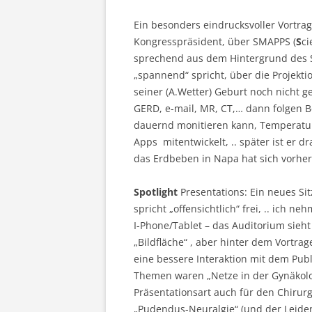
Ein besonders eindrucksvoller Vortrag
Kongresspräsident, über SMAPPS (
S
ci
sprechend aus dem Hintergrund des Sa
„spannend“ spricht, über die Projektio
seiner (A.Wetter) Geburt noch nicht g
GERD, e-mail, MR, CT,… dann folgen B
dauernd monitieren kann, Temperatur, 
Apps mitentwickelt, .. später ist er d
das Erdbeben in Napa hat sich vorher
Spotlight
Presentations: Ein neues Si
spricht „offensichtlich“ frei, .. ich 
I-Phone/Tablet – das Auditorium sieht
„Bildfläche“ , aber hinter dem Vortra
eine bessere Interaktion mit dem Publ
Themen waren „Netze in der Gynäkolo
Präsentationsart auch für den Chirurg
„Pudendus-Neuralgie“ (und der Leidens