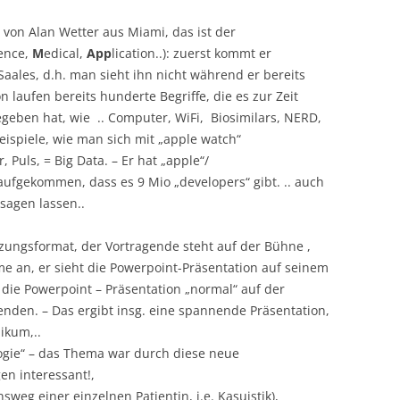
 von Alan Wetter aus Miami, das ist der
ence,
M
edical,
App
lication..): zuerst kommt er
ales, d.h. man sieht ihn nicht während er bereits
n laufen bereits hunderte Begriffe, die es zur Zeit
egeben hat, wie .. Computer, WiFi, Biosimilars, NERD,
eispiele, wie man sich mit „apple watch“
Puls, = Big Data. – Er hat „apple“/
raufgekommen, dass es 9 Mio „developers“ gibt. .. auch
sagen lassen..
tzungsformat, der Vortragende steht auf der Bühne ,
nehme an, er sieht die Powerpoint-Präsentation auf seinem
 die Powerpoint – Präsentation „normal“ auf der
genden. – Das ergibt insg. eine spannende Präsentation,
ikum,..
gie“ – das Thema war durch diese neue
en interessant!,
weg einer einzelnen Patientin, i.e. Kasuistik),