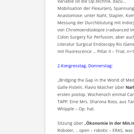
Variable ist die Op.technik. dazu…
Mobilisation der Flexur(en), Spannun
Anastomose: unter Naht, Stapler, Kom
Messung der Durchblutung mit Indoc
von Chromoendoskopie (=advanced Im
Colon Surgery für Perfusion, aber au
Literatur Surgical Endoscopy Ris (Ge
mit Fluorescence … Pillar II – Trial, n
2.Kongresstag, Donnerstag:
„Bridging the Gap in the World of Med
Galle-Fisteln. Flavio Malcher über
Nar
ersten postop. Wochenoch einmal Carv
TAPP. Eine Mrs. Sharona Ross, aus Tam
Whipple – Op. hat.
Sitzung über „
Ökonomie in der Min.I
Roboter, .. open – robotic – ERAS, was