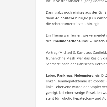
Inclusive transanaler Zugang (Mathew 
Dann gabs noch einiges aus der Gynä
dann Adipositas-Chirurgie (Erik Wilso
die roboterunterstützte Chirurgie,
Ein Thema war ferner, wie vermeidet
des
Pneumoperitoneums
? – Hasson-
Vortrag (Michael S. Kavic aus Canfiel
früher/ohne Mesh war das Rezidiv da
Schmerz: nach der Dänischen Herniens
Leber, Pankreas, Nebenniere:
ein Dr.Z
linken Hemihepatektomie ist Robotic l
linke Lebervene wurde der Stapler ve
gezeigt, bei einer wedge-Resektion w
steht für robotic Hepatectomy und A