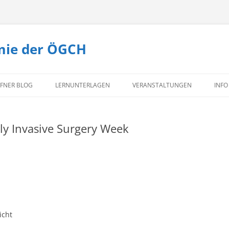
mie der ÖGCH
Zum
Inhalt
FNER BLOG
LERNUNTERLAGEN
VERANSTALTUNGEN
INFO
springen
TEXTBUCH CHIRURGIE
TE
ly Invasive Surgery Week
MI
KO
IM
icht