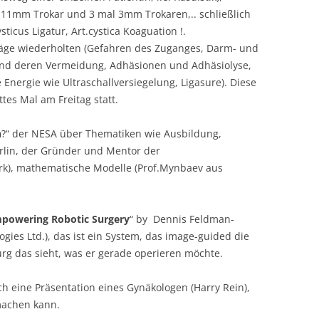
l 11mm Trokar und 3 mal 3mm Trokaren,.. schließlich
ticus Ligatur, Art.cystica Koaguation !.
rträge wiederholten (Gefahren des Zuganges, Darm- und
und deren Vermeidung, Adhäsionen und Adhäsiolyse,
ergie wie Ultraschallversiegelung, Ligasure). Diese
tes Mal am Freitag statt.
n
?“ der NESA über Thematiken wie Ausbildung,
erlin, der Gründer und Mentor der
rk), mathematische Modelle (Prof.Mynbaev aus
powering Robotic Surgery
“ by Dennis Feldman-
gies Ltd.), das ist ein System, das image-guided die
urg das sieht, was er gerade operieren möchte.
h eine Präsentation eines Gynäkologen (Harry Rein),
achen kann.