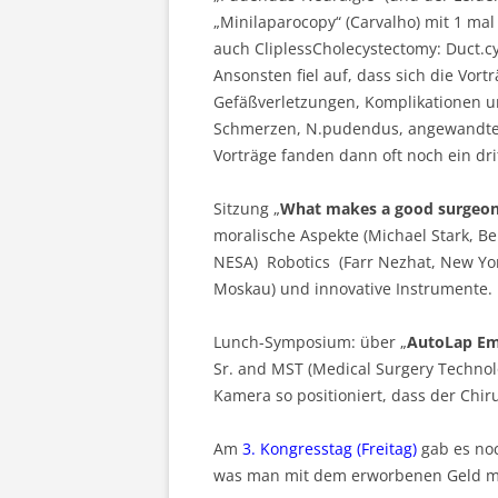
„Minilaparocopy“ (Carvalho) mit 1 ma
auch CliplessCholecystectomy: Duct.cys
Ansonsten fiel auf, dass sich die Vo
Gefäßverletzungen, Komplikationen 
Schmerzen, N.pudendus, angewandte En
Vorträge fanden dann oft noch ein drit
Sitzung „
What
makes a good surgeo
moralische Aspekte (Michael Stark, B
NESA) Robotics (Farr Nezhat, New Yo
Moskau) und innovative Instrumente.
Lunch-Symposium: über „
AutoLap
Em
Sr. and MST (Medical Surgery Technolo
Kamera so positioniert, dass der Chir
Am
3. Kongresstag (Freitag)
gab es noc
was man mit dem erworbenen Geld m