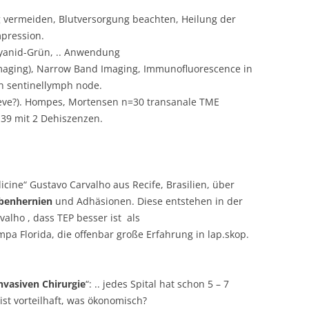
g vermeiden, Blutversorgung beachten, Heilung der
pression.
yanid-Grün, .. Anwendung
aging), Narrow Band Imaging, Immunofluorescence in
ch sentinellymph node.
neve?). Hompes, Mortensen n=30 transanale TME
=139 mit 2 Dehiszenzen.
icine“ Gustavo Carvalho aus Recife, Brasilien, über
benhernien
und Adhäsionen. Diese entstehen in der
alho , dass TEP besser ist als
pa Florida, die offenbar große Erfahrung in lap.skop.
nvasiven Chirurgie
“: .. jedes Spital hat schon 5 – 7
 ist vorteilhaft, was ökonomisch?