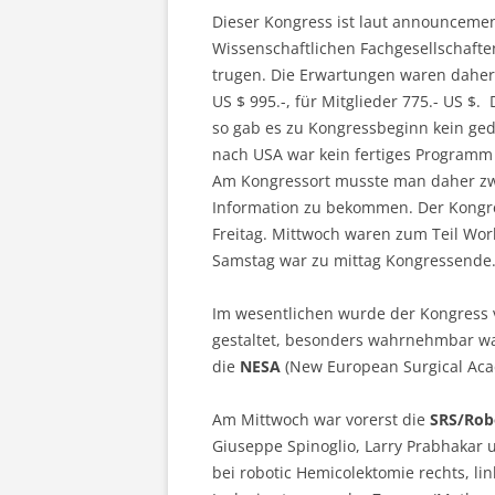
Dieser Kongress ist laut announceme
Wissenschaftlichen Fachgesellschafte
trugen. Die Erwartungen waren daher
US $ 995.-, für Mitglieder 775.- US $
so gab es zu Kongressbeginn kein ge
nach USA war kein fertiges Program
Am Kongressort musste man daher zw
Information zu bekommen. Der Kongr
Freitag. Mittwoch waren zum Teil Work
Samstag war zu mittag Kongressende
Im wesentlichen wurde der Kongress
gestaltet, besonders wahrnehmbar 
die
NESA
(New European Surgical Acad
Am Mittwoch war vorerst die
SRS/Rob
Giuseppe Spinoglio, Larry Prabhakar un
bei robotic Hemicolektomie rechts, li