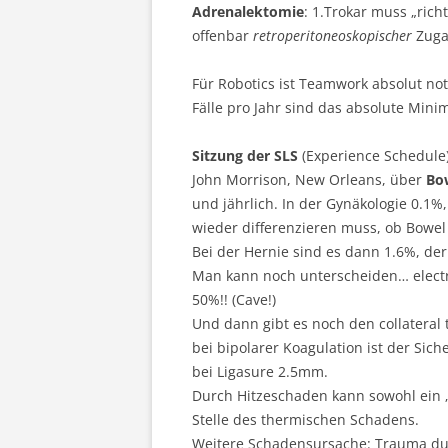
Adrenalektomie
: 1.Trokar muss „rich
offenbar
retroperitoneoskopischer
Zugan
Für Robotics ist Teamwork absolut no
Fälle pro Jahr sind das absolute Min
Sitzung der SLS
(Experience Schedule)
John Morrison, New Orleans, über
Bo
und jährlich. In der Gynäkologie 0.1
wieder differenzieren muss, ob Bowel 
Bei der Hernie sind es dann 1.6%, de
Man kann noch unterscheiden… electric 
50%!! (Cave!)
Und dann gibt es noch den collateral 
bei bipolarer Koagulation ist der Sic
bei Ligasure 2.5mm.
Durch Hitzeschaden kann sowohl ein „
Stelle des thermischen Schadens.
Weitere Schadensursache: Trauma durch