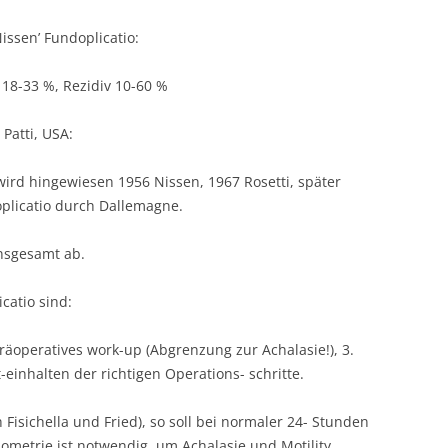
ssen’ Fundoplicatio:
 18-33 %, Rezidiv 10-60 %
 Patti, USA:
wird hingewiesen 1956 Nissen, 1967 Rosetti, später
plicatio durch Dallemagne.
nsgesamt ab.
catio sind:
präoperatives work-up (Abgrenzung zur Achalasie!), 3.
-einhalten der richtigen Operations- schritte.
 Fisichella und Fried), so soll bei normaler 24- Stunden
ometrie ist notwendig, um Achalasie und Motility