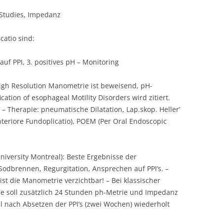
 Studies, Impedanz
catio sind:
uf PPI, 3. positives pH – Monitoring
High Resolution Manometrie ist beweisend, pH-
ication of esophageal Motility Disorders wird zitiert.
 – Therapie: pneumatische Dilatation, Lap.skop. Heller’
teriore Fundoplicatio), POEM (Per Oral Endoscopic
University Montreal): Beste Ergebnisse der
: Sodbrennen, Regurgitation, Ansprechen auf PPI’s. –
ist die Manometrie verzichtbar! – Bei klassischer
 soll zusätzlich 24 Stunden ph-Metrie und Impedanz
l nach Absetzen der PPI’s (zwei Wochen) wiederholt