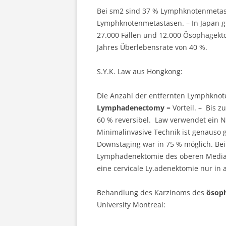
Bei sm2 sind 37 % Lymphknotenmetast
Lymphknotenmetastasen. – In Japan g
27.000 Fällen und 12.000 Ösophagekt
Jahres Überlebensrate von 40 %.
S.Y.K. Law aus Hongkong:
Die Anzahl der entfernten Lymphknote
Lymphadenectomy
= Vorteil. – Bis 
60 % reversibel. Law verwendet ein 
Minimalinvasive Technik ist genauso g
Downstaging war in 75 % möglich. Bei 
Lymphadenektomie des oberen Mediast
eine cervicale Ly.adenektomie nur in 
Behandlung des Karzinoms des
ösoph
University Montreal: