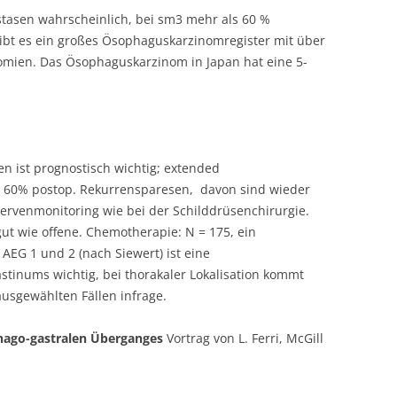
asen wahrscheinlich, bei sm3 mehr als 60 %
ibt es ein großes Ösophaguskarzinomregister mit über
omien. Das Ösophaguskarzinom in Japan hat eine 5-
n ist prognostisch wichtig; extended
zu 60% postop. Rekurrensparesen, davon sind wieder
Nervenmonitoring wie bei der Schilddrüsenchirurgie.
ut wie offene. Chemotherapie: N = 175, ein
AEG 1 und 2 (nach Siewert) ist eine
inums wichtig, bei thorakaler Lokalisation kommt
ausgewählten Fällen infrage.
ago-gastralen Überganges
Vortrag von L. Ferri, McGill