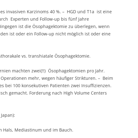
ines invasiven Karzinoms 40 %. – HGD und T1a ist eine
urch Experten und Follow-up bis fünf Jahre
 Hingegen ist die Ösophagektomie zu überlegen, wenn
en ist oder ein Follow-up nicht möglich ist oder eine
sthorakale vs. transhiatale Ösophagektomie.
fornien machten zwei(!!) Ösophagektomien pro Jahr.
en Operationen mehr, wegen häufiger Strikturen. – Beim
es bei 100 konsekutiven Patienten zwei Insuffizienzen.
pisch gemacht. Forderung nach High Volume Centers
 Japan):
m Hals, Mediastinum und im Bauch.