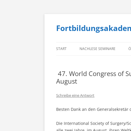
Fortbildungsakade
START
NACHLESE SEMINARE
Ö
47. World Congress of Su
August
Schreibe eine Antwort
Besten Dank an den Generalsekretär d
Die International Society of Surgery/So
alle zwei Jahre, im August, ihren Wel