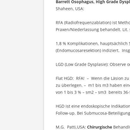
Barrett Ösophagus, High Grade Dyspl
Shaheen, USA:
RFA (Radiofrequenzablation) ist Metho
Praxen/Niederlassung behandelt. Lit.
1,8 % Komplikationen, hauptsächlich S
(Endomucosaresektion) indiziert. Insg
LGD (Low Grade Dysplasie): Observe or
Flat HGD: RFA! – Wenn die Läsion zu t
zu überlegen. – m1 bis m3 haben ei
von 1 bis 3 % – sm2 – sm3 bereits 3
HGD ist eine endoskopische Indikati
Follow-up. Bei Submucosa-Beteiligung 
M.G. Patti,USA:
Chirurgische
Behandlu