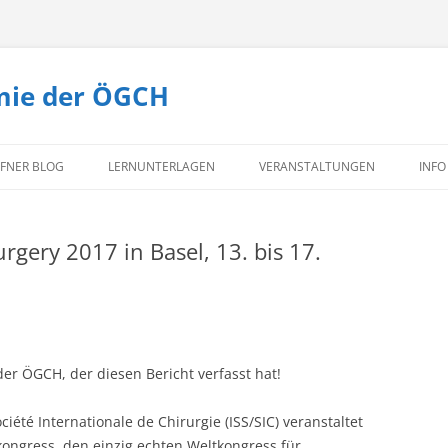
mie der ÖGCH
Zum
Inhalt
FNER BLOG
LERNUNTERLAGEN
VERANSTALTUNGEN
INFO
springen
TEXTBUCH CHIRURGIE
TE
rgery 2017 in Basel, 13. bis 17.
MI
KO
IM
er ÖGCH, der diesen Bericht verfasst hat!
ciété Internationale de Chirurgie (ISS/SIC) veranstaltet
tkongress, den einzig echten Weltkongress für