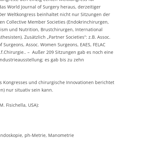
das World Journal of Surgery heraus, derzeitiger
. Der Weltkongress beinhaltet nicht nur Sitzungen der
en Collective Member Societies (Endokrinchirurgen,
sm und Nutrition, Brustchirurgen, International
hesisten). Zusätzlich „Partner Societies“: z.B. Assoc.
of Surgeons, Assoc. Women Surgeons, EAES, FELAC
s.f.Chirurgie.. – Außer 209 Sitzungen gab es noch eine
Industrieausstellung; es gab bis zu zehn
des Kongresses und chirurgische Innovationen berichtet
) nur situativ sein kann.
.M. Fisichella, USA):
 Endoskopie, ph-Metrie, Manometrie