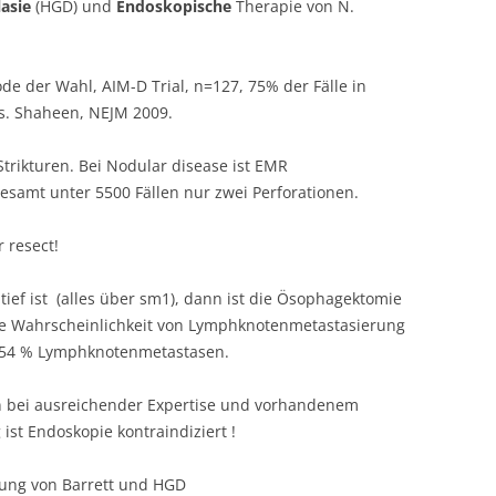
asie
(HGD) und
Endoskopische
Therapie von N.
de der Wahl, AIM-D Trial, n=127, 75% der Fälle in
 s. Shaheen, NEJM 2009.
trikturen. Bei Nodular disease ist EMR
esamt unter 5500 Fällen nur zwei Perforationen.
 resect!
ief ist (alles über sm1), dann ist die Ösophagektomie
ne Wahrscheinlichkeit von Lymphknotenmetastasierung
6-54 % Lymphknotenmetastasen.
on bei ausreichender Expertise und vorhandenem
ist Endoskopie kontraindiziert !
ng von Barrett und HGD